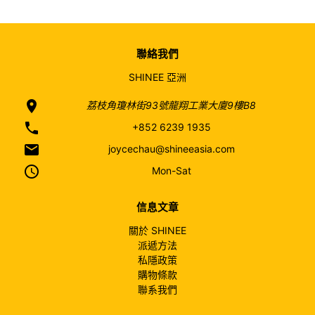
聯絡我們
SHINEE 亞洲
location_on
荔枝角瓊林街93號龍翔工業大廈9樓B8
phone
+852 6239 1935
email
joycechau@shineeasia.com
access_time
Mon-Sat
信息文章
關於 SHINEE
派遞方法
私隱政策
購物條款
聯系我們