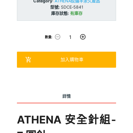
Category
:
ATHENA紋繡半永久產品
型號:
SDCE‐5841
庫存狀態:
有庫存
remove_circle_outline
add_circle_outline
數量:
add_shopping_cart
加入購物車
詳情
ATHENA 安全針組‐