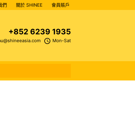
我們
關於 SHINEE
會員賬戶
+852 6239 1935
access_time
au@shineeasia.com
Mon-Sat
close