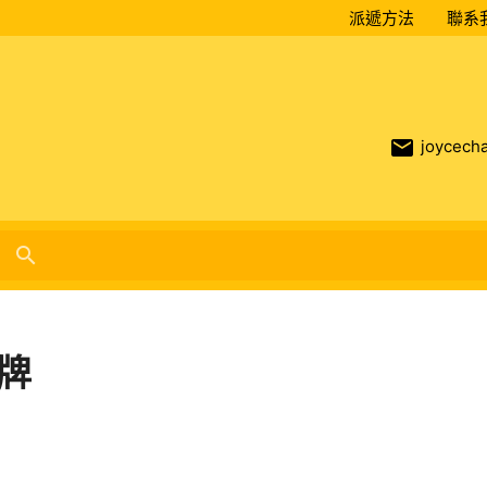
派遞方法
聯系
email
joycech
search
牌