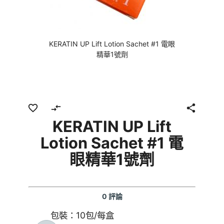
KERATIN UP Lift Lotion Sachet #1 電眼
精華1號劑
favorite_border
compare_arrows
share
KERATIN UP Lift
Lotion Sachet #1 電
眼精華1號劑
0 評論
包裝：10包/每盒