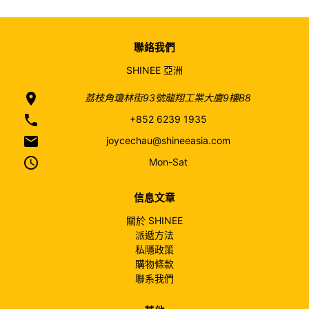
聯絡我們
SHINEE 亞洲
location_on
荔枝角瓊林街93號龍翔工業大廈9樓B8
phone
+852 6239 1935
email
joycechau@shineeasia.com
access_time
Mon-Sat
信息文章
關於 SHINEE
派遞方法
私隱政策
購物條款
聯系我們