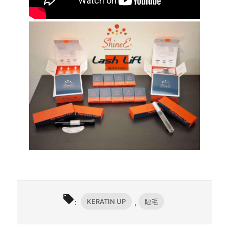
local_offer
KERATIN UP
睫毛
:
,